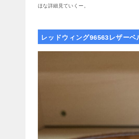
ほな詳細見ていくー。
レッドウィング96563レザー